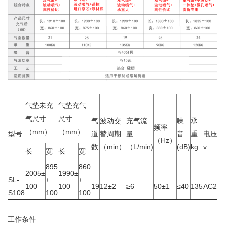
气垫未充
气垫充气
气尺寸
尺寸
气
波动交
充气流
噪
承
频率
（mm）
（mm）
型号
道
替周期
量
音
重
电压
（Hz）
数
（min）
（L/min)
(dB)
kg
v
长
宽
长
宽
895
860
2005±
1990±
SL-
±
±
100
100
19
12±2
≥6
50±1
≤40
135
AC220
S108
100
100
工作条件