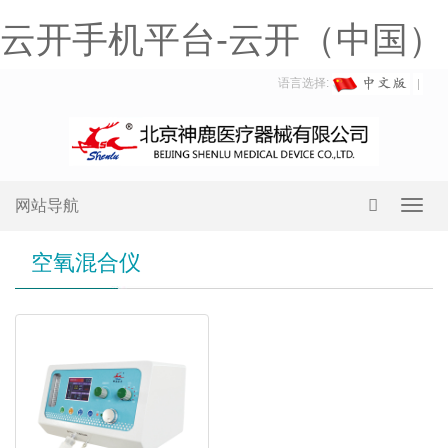
云开手机平台-云开（中国）
语言选择:
网站导航
Toggl
navig
空氧混合仪