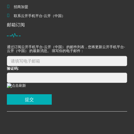
招商加盟
联系云开手机平台-云开（中国）
邮箱订阅
通过订阅云开手机平台-云开（中国） 的邮件列表，您将更新云开手机平台-
云开（中国） 的最新消息。 填写你的电子邮件：
验证码:
提交