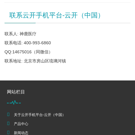
联系云开手机平台-云开（中国）
联系人: 神鹿医疗
联系电话: 400-993-6860
QQ:14675016（同微信）
联系地址: 北京市房山区琉璃河镇
网站栏目
关于云开手机平台-云开（中国）
产品中心
新闻动态